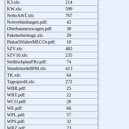
K3.xls:
214
KW.xls:
599
NettoArbT.xls:
767
Notverbindungen.pdf:
42
Oberbaumesswagen.pdf:
38
Paketuebertragz.xls:
29
Plakat50JahreMECOr.pdf:
10
SZV.xls:
482
SZV10.xls:
235
StelltischplanFKr.pdf:
74
StundenzettelHM.xls:
413
TK.xls:
64
Tagesprofil.xls:
272
WBR.pdf:
25
WBT.pdf:
22
WCO.pdf:
28
WE.pdf:
66
WPL.pdf:
57
WPS.pdf:
32
WRZ.pdf:
23