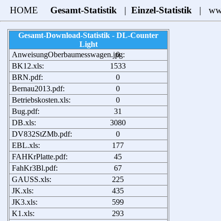
HOME
Gesamt-Statistik
|
Einzel-Statistik
|
ww
Gesamt-Download-Statistik - DL-Counter
Light
AnweisungOberbaumesswagen.jpg:
0
BK12.xls:
1533
BRN.pdf:
0
Bernau2013.pdf:
0
Betriebskosten.xls:
0
Bug.pdf:
31
DB.xls:
3080
DV832StZMb.pdf:
0
EBL.xls:
177
FAHKrPlatte.pdf:
45
FahKr3Bl.pdf:
67
GAUSS.xls:
225
JK.xls:
435
JK3.xls:
599
K1.xls:
293