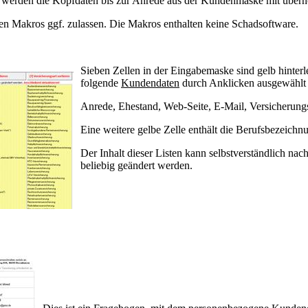
d werden die Kopfdaten bis zur Anrede aus der Kundenmaske mit übe
sen Makros ggf. zulassen. Die Makros enthalten keine Schadsoftware.
Sieben Zellen in der Eingabemaske sind gelb hinterle
folgende
Kundendaten
durch Anklicken ausgewählt
Anrede, Ehestand, Web-Seite, E-Mail, Versicherungs
Eine weitere gelbe Zelle enthält die Berufsbezeichnu
Der Inhalt dieser Listen kann selbstverständlich nac
beliebig geändert werden.