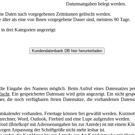
Datumsangaben belegt werden.
he Daten nach vorgegebenen Zeiträumen gelöscht werden.
e älter als eine von Ihnen vorgegebene Dauer sind, meistens 90 Tage.
in drei Kategorien angezeigt:
die Eingabe des Namens möglich. Beim Aufruf eines Datensatzes pe
öscht
. Ein gespeicherter Datensatz wird grün angezeigt. Ein nicht gespe
r, die noch verfügbaren freien Datensätze, die vorhandenen Datens
tskalender vorhanden. Feiertage können frei gewählt werden. Kurznot
rechner, Word, Outlook, Firebird und eine Lupe aufgerufen werden.
rd (Briefkopf mit Adressenangaben bis zur Anrede) ist mit einem Kli
wegen Anpassung der Schriftgröße nicht mehr lesbar ist.